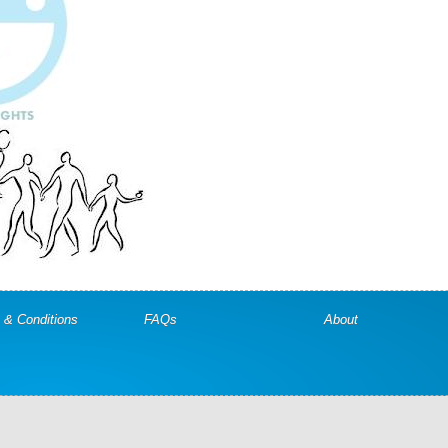
 & Conditions
FAQs
About